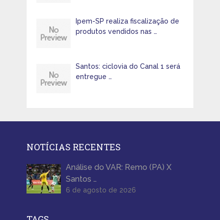
Ipem-SP realiza fiscalização de
produtos vendidos nas …
Santos: ciclovia do Canal 1 será
entregue …
NOTÍCIAS RECENTES
Análise do VAR: Remo (PA) X
Santos …
6 de agosto de 2026
TAGS