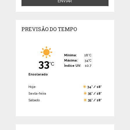
PREVISÃO DO TEMPO
Mínima:
18°C
33
Máxima:
34°C
°C
Índice UV:
10.7
Ensolarado
Hoje
34° / 18°
Sexta-feira
35° / 18°
Sábado
35° / 18°