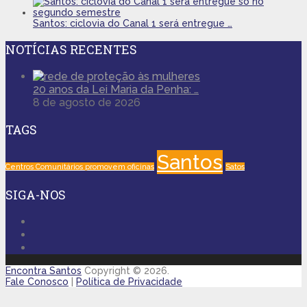
Santos: ciclovia do Canal 1 será entregue …
NOTÍCIAS RECENTES
20 anos da Lei Maria da Penha: …
8 de agosto de 2026
TAGS
Santos
Centros Comunitários promovem oficinas
Satos
SIGA-NOS
Encontra Santos
Copyright © 2026.
Fale Conosco
|
Política de Privacidade