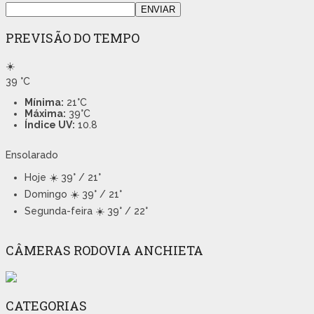
PREVISÃO DO TEMPO
☀️
39
°C
Mínima:
21°C
Máxima:
39°C
Índice UV:
10.8
Ensolarado
Hoje
☀️ 39° / 21°
Domingo
☀️ 39° / 21°
Segunda-feira
☀️ 39° / 22°
CÂMERAS RODOVIA ANCHIETA
CATEGORIAS