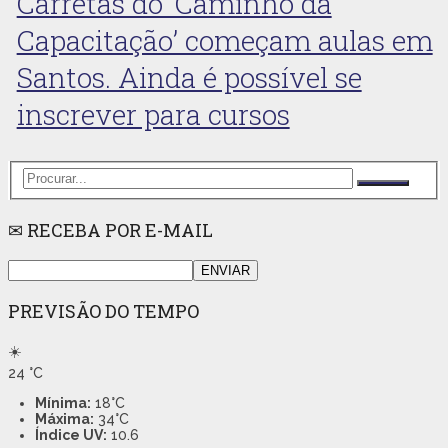
Carretas do ‘Caminho da
Capacitação’ começam aulas em
Santos. Ainda é possível se
inscrever para cursos
✉ RECEBA POR E-MAIL
PREVISÃO DO TEMPO
☀️
24
°C
Mínima:
18°C
Máxima:
34°C
Índice UV:
10.6