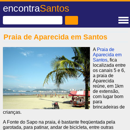
encontra
Santos
Praia de Aparecida em Santos
A
Praia de
Aparecida em
Santos
, fica
localizada entre
os canais 5 e 6,
a praia de
Aparecida
reúne, em 1km
de extensão,
com lugar bom
para
brincadeiras de
crianças.
A Fonte do Sapo na praia, é bastante freqüentada pela
garotada, para patinar, andar de bicicleta, entre outras