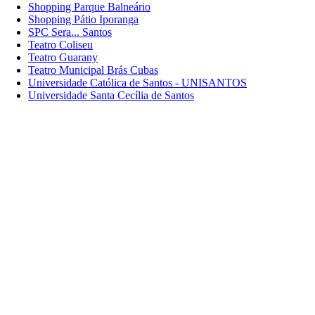
Shopping Parque Balneário
Shopping Pátio Iporanga
SPC Sera... Santos
Teatro Coliseu
Teatro Guarany
Teatro Municipal Brás Cubas
Universidade Católica de Santos - UNISANTOS
Universidade Santa Cecília de Santos