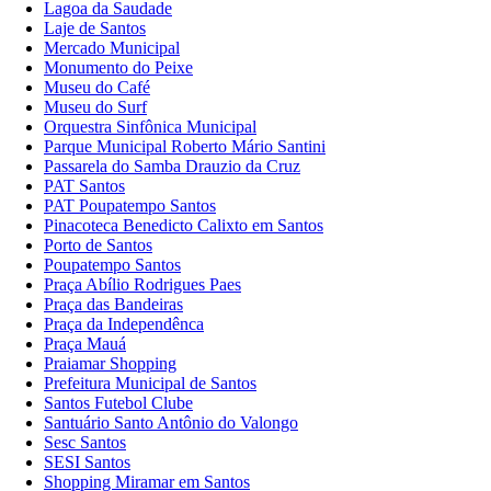
Lagoa da Saudade
Laje de Santos
Mercado Municipal
Monumento do Peixe
Museu do Café
Museu do Surf
Orquestra Sinfônica Municipal
Parque Municipal Roberto Mário Santini
Passarela do Samba Drauzio da Cruz
PAT Santos
PAT Poupatempo Santos
Pinacoteca Benedicto Calixto em Santos
Porto de Santos
Poupatempo Santos
Praça Abílio Rodrigues Paes
Praça das Bandeiras
Praça da Independênca
Praça Mauá
Praiamar Shopping
Prefeitura Municipal de Santos
Santos Futebol Clube
Santuário Santo Antônio do Valongo
Sesc Santos
SESI Santos
Shopping Miramar em Santos