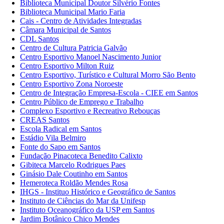
Biblioteca Municipal Doutor Silvério Fontes
Biblioteca Municipal Mario Faria
Cais - Centro de Atividades Integradas
Câmara Municipal de Santos
CDL Santos
Centro de Cultura Patricia Galvão
Centro Esportivo Manoel Nascimento Junior
Centro Esportivo Milton Ruiz
Centro Esportivo, Turístico e Cultural Morro São Bento
Centro Esportivo Zona Noroeste
Centro de Integração Empresa-Escola - CIEE em Santos
Centro Público de Emprego e Trabalho
Complexo Esportivo e Recreativo Rebouças
CREAS Santos
Escola Radical em Santos
Estádio Vila Belmiro
Fonte do Sapo em Santos
Fundação Pinacoteca Benedito Calixto
Gibiteca Marcelo Rodrigues Paes
Ginásio Dale Coutinho em Santos
Hemeroteca Roldão Mendes Rosa
IHGS - Instituo Histórico e Geográfico de Santos
Instituto de Ciências do Mar da Unifesp
Instituto Oceanográfico da USP em Santos
Jardim Botânico Chico Mendes