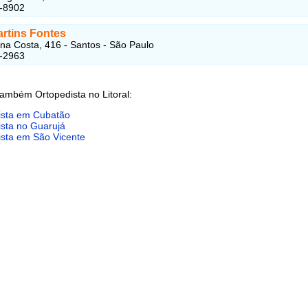
3-8902
artins Fontes
na Costa, 416 - Santos - São Paulo
9-2963
também Ortopedista no Litoral:
ista em Cubatão
ista no Guarujá
ista em São Vicente