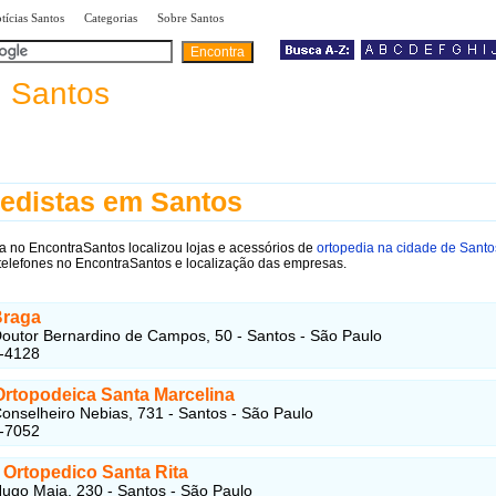
|
|
|
tícias Santos
Categorias
Sobre Santos
a
Santos
edistas em Santos
 no EncontraSantos localizou lojas e acessórios de
ortopedia na cidade de Santo
telefones no EncontraSantos e localização das empresas.
Braga
outor Bernardino de Campos, 50 - Santos - São Paulo
9-4128
Ortopodeica Santa Marcelina
onselheiro Nebias, 731 - Santos - São Paulo
2-7052
o Ortopedico Santa Rita
ugo Maia, 230 - Santos - São Paulo