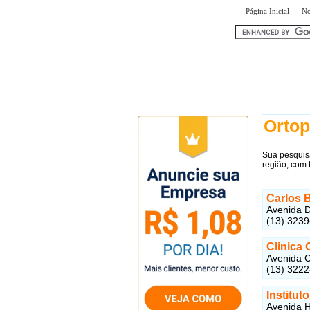
|
Página Inicial
No
encontr
Ortop
Sua pesquisa
região, com 
Carlos 
Avenida D
(13) 323
Clinica 
Avenida C
(13) 322
Institut
Avenida H