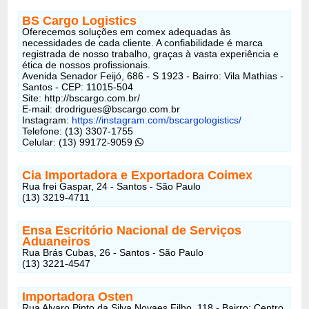
BS Cargo Logistics
Oferecemos soluções em comex adequadas às
necessidades de cada cliente. A confiabilidade é marca
registrada de nosso trabalho, graças à vasta experiência e
ética de nossos profissionais.
Avenida Senador Feijó, 686 - S 1923 - Bairro: Vila Mathias -
Santos - CEP: 11015-504
Site: http://bscargo.com.br/
E-mail: drodrigues@bscargo.com.br
Instagram:
https://instagram.com/bscargologistics/
Telefone: (13) 3307-1755
Celular: (13) 99172-9059
Cia Importadora e Exportadora Coimex
Rua frei Gaspar, 24 - Santos - São Paulo
(13) 3219-4711
Ensa Escritório Nacional de Serviços
Aduaneiros
Rua Brás Cubas, 26 - Santos - São Paulo
(13) 3221-4547
Importadora Osten
Rua Alvaro Pinto da Silva Novaes Filho, 118 - Bairro: Centro