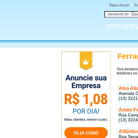
|
Página Inicial
No
encontr
Ferra
Sua pesquis
telefones no
Alsa Al
Avenida C
(13) 322
Amim Fe
Rua Campo
(13) 322
Atlântic
Rua Senad