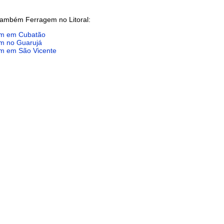
também Ferragem no Litoral:
m em Cubatão
m no Guarujá
m em São Vicente