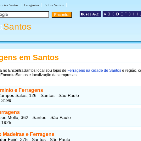
|
|
|
tícias Santos
Categorias
Sobre Santos
a
Santos
gens em Santos
a no EncontraSantos localizou lojas de
Ferragens na cidade de Santos
e região, 
 EncontraSantos e localização das empresas.
umínio e Ferragens
ampos Sales, 126 - Santos - São Paulo
1-3199
rragens
s Mello, 362 - Santos - São Paulo
4-1925
o Madeiras e Ferragens
or Feijó, 375 - Santos - São Paulo