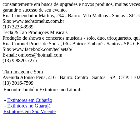
constantemente em busca de upgrades e novos produtos, muitas vezes a
garantir o sucesso de seu evento.
Rua Comendador Martins, 294 - Bairro: Vila Mathias - Santos - SP 
Site: www.techsomeluz.com.br
(13) 3233-8989
Tecla & Tab Produções Musicais
Produção de shows e concertos musicais - solo, duo, trio,quarteto, qui
Rua Coronel Proost de Sousa, 06 - Bairro: Embaré - Santos - SP - C
Site: www.facebook.com/teclaetab/
E-mail: ombsxs@hotmail.com
(13) 9.8820-7275
Tkm Imagem e Som
Avenida Afonso Pena, 416 - Bairro: Centro - Santos - SP - CEP: 110
(13) 3016-7599
Encontre também Extintores no Litoral:
»
Extintores em Cubatão
»
Extintores no Guarujá
Extintores em São Vicente