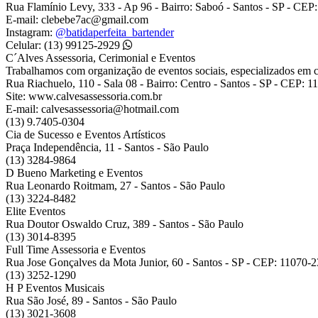
Rua Flamínio Levy, 333 - Ap 96 - Bairro: Saboó - Santos - SP - CEP
E-mail: clebebe7ac@gmail.com
Instagram:
@batidaperfeita_bartender
Celular: (13) 99125-2929
C´Alves Assessoria, Cerimonial e Eventos
Trabalhamos com organização de eventos sociais, especializados em 
Rua Riachuelo, 110 - Sala 08 - Bairro: Centro - Santos - SP - CEP: 
Site: www.calvesassessoria.com.br
E-mail: calvesassessoria@hotmail.com
(13) 9.7405-0304
Cia de Sucesso e Eventos Artísticos
Praça Independência, 11 - Santos - São Paulo
(13) 3284-9864
D Bueno Marketing e Eventos
Rua Leonardo Roitmam, 27 - Santos - São Paulo
(13) 3224-8482
Elite Eventos
Rua Doutor Oswaldo Cruz, 389 - Santos - São Paulo
(13) 3014-8395
Full Time Assessoria e Eventos
Rua Jose Gonçalves da Mota Junior, 60 - Santos - SP - CEP: 11070-
(13) 3252-1290
H P Eventos Musicais
Rua São José, 89 - Santos - São Paulo
(13) 3021-3608