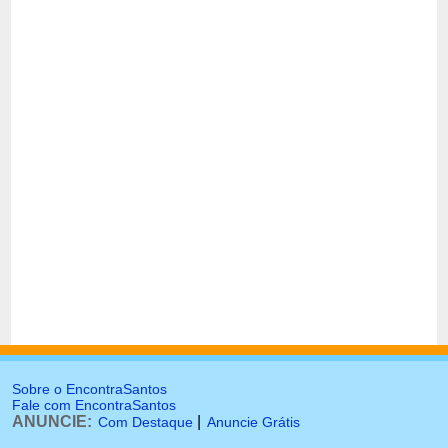
Sobre o EncontraSantos
Fale com EncontraSantos
ANUNCIE:
|
Com Destaque
Anuncie Grátis