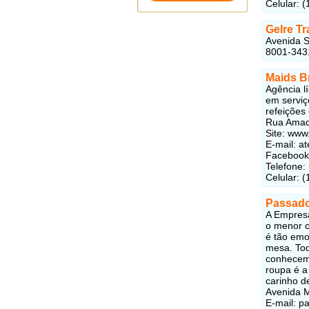
Celular: 
Gelre T
Avenida S
8001-343
Maids B
Agência l
em serviç
refeições
Rua Amado
Site: www
E-mail: a
Faceboo
Telefone:
Celular: 
Passado
A Empresa
o menor c
é tão emo
mesa. To
conhecemo
roupa é a
carinho d
Avenida M
E-mail: p