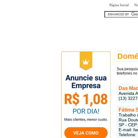
|
Página Inicial
No
encontr
Domé
Sua pesquis
telefones no
Das Mad
Avenida A
(13) 322
Fátima 
Trabalho 
Rua Douto
SP - CEP
E-mail: 
Telefone: