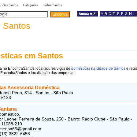
|
|
|
tícias Santos
Categorias
Sobre Santos
a
Santos
sticas em Santos
a no EncontraSantos localizou serviços de
domésticas na cidade de Santos
e regi
 EncontraSantos e localização das empresas.
as Assessoria Doméstica
fonso Pena, 314 - Santos - São Paulo
7-6133
Santana
doméstico.
r Leonel Ferreira de Souza, 250 - Bairro: Rádio Clube - São Paulo -
: 11088-210
famensa66@gmail.com
 (13) 3322-6453