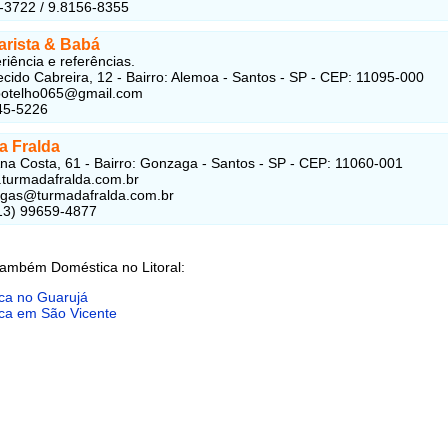
-3722 / 9.8156-8355
arista & Babá
iência e referências.
cido Cabreira, 12 - Bairro: Alemoa - Santos - SP - CEP: 11095-000
.botelho065@gmail.com
45-5226
a Fralda
na Costa, 61 - Bairro: Gonzaga - Santos - SP - CEP: 11060-001
.turmadafralda.com.br
agas@turmadafralda.com.br
(13) 99659-4877
também Doméstica no Litoral:
ca no Guarujá
ca em São Vicente