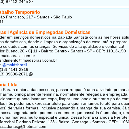
(13) 97412-2445
rabalho Temporário
ão Francisco, 217 - Santos - São Paulo
11
rasil Agência de Empregadas Domésticas
íder em serviços domésticos na Baixada Santista com as melhores sol
os domésticos, desde a limpeza e organização da casa, até o preparo
 e cuidados com as crianças. Serviços de alta qualidade e confiança!
r Bueno, 26 - Cj 11 - Bairro: Centro - Santos - SP - CEP: 11013-150
.maidsbrasil.com.br
tendimento@maidsbrasil.com.br
k:
@maidsbrasil
 (13) 4141-2916
(13) 99690-2671
ria Ltda
 Para a maioria das pessoas, passar roupas é uma atividade primári
harme, principalmente feminina, normalmente relegada à empregada,
cionante quanto lavar um copo, limpar uma janela ou tirar o pó do can
dos nós podemos expressar afeto para quem amamos (e até para qu
s) de várias formas, inclusive passando a manga da sua camisa. Já 
 nossa segunda pele, podemos entender que passá-la é um afago, um
e uma maneira muito especial e única. Dessa forma criamos a Ferroter
arechal Floriano Peixoto, 123 - Bairro: Gonzaga - Santos - CEP: 1106
assadoriasg@hotmail.com