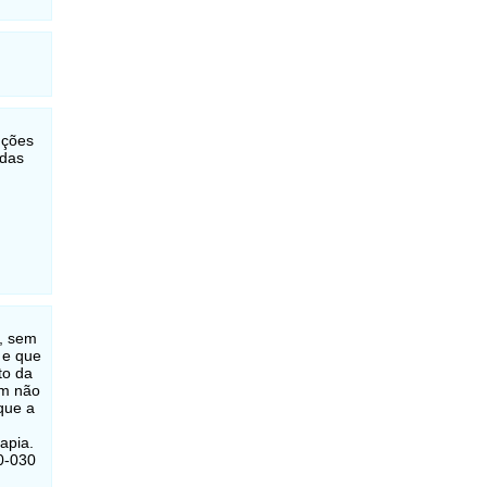
uções
 das
a, sem
 e que
to da
em não
que a
apia.
0-030