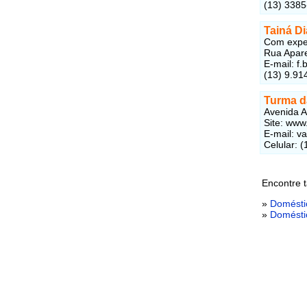
(13) 3385
Tainá Di
Com exper
Rua Apare
E-mail: f
(13) 9.91
Turma d
Avenida A
Site: www
E-mail: v
Celular: 
Encontre 
»
Domésti
»
Domésti