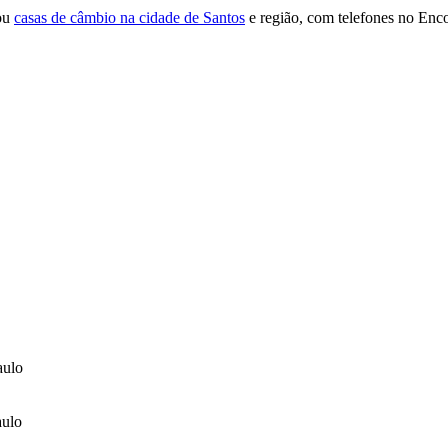
zou
casas de câmbio na cidade de Santos
e região, com telefones no Enco
aulo
aulo