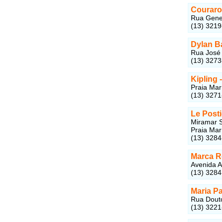
Couraro
Rua Gener
(13) 321
Dylan B
Rua José 
(13) 327
Kipling 
Praia Mar
(13) 327
Le Posti
Miramar S
Praia Mar
(13) 3284
Marca R
Avenida A
(13) 328
Maria P
Rua Douto
(13) 322